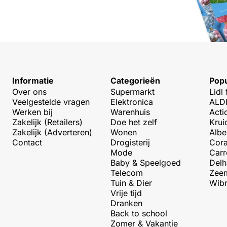
Informatie
Categorieën
Popu
Over ons
Supermarkt
Lidl 
Veelgestelde vragen
Elektronica
ALDI
Werken bij
Warenhuis
Acti
Zakelijk (Retailers)
Doe het zelf
Krui
Zakelijk (Adverteren)
Wonen
Albe
Contact
Drogisterij
Cora
Mode
Carr
Baby & Speelgoed
Delh
Telecom
Zeem
Tuin & Dier
Wibr
Vrije tijd
Dranken
Back to school
Zomer & Vakantie