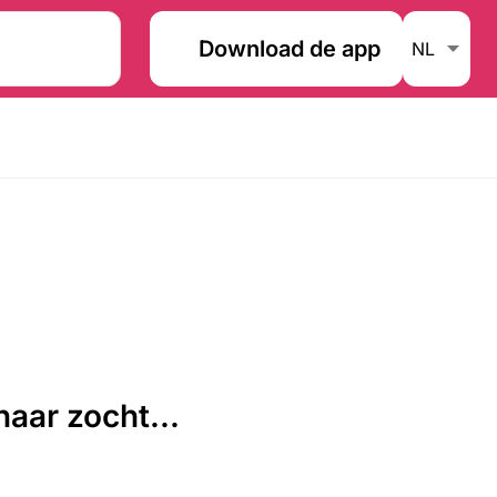
Download de app
aar zocht...