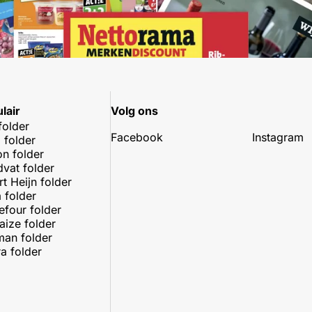
lair
Volg ons
folder
Facebook
Instagram
 folder
on folder
dvat folder
rt Heijn folder
 folder
efour folder
aize folder
an folder
a folder