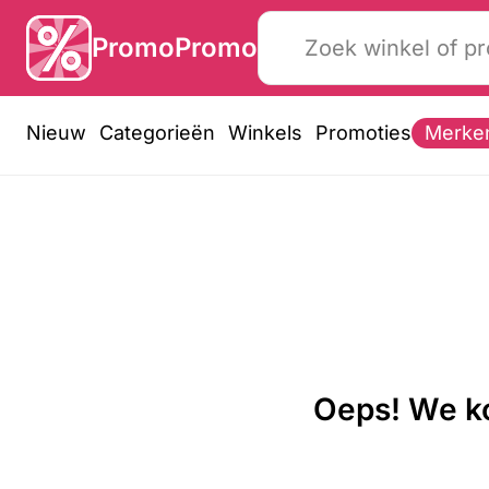
PromoPromo
Nieuw
Categorieën
Winkels
Promoties
Merke
Oeps! We ko