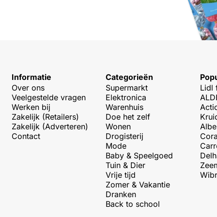
Informatie
Categorieën
Popu
Over ons
Supermarkt
Lidl 
Veelgestelde vragen
Elektronica
ALDI
Werken bij
Warenhuis
Acti
Zakelijk (Retailers)
Doe het zelf
Krui
Zakelijk (Adverteren)
Wonen
Albe
Contact
Drogisterij
Cora
Mode
Carr
Baby & Speelgoed
Delh
Tuin & Dier
Zeem
Vrije tijd
Wibr
Zomer & Vakantie
Dranken
Back to school