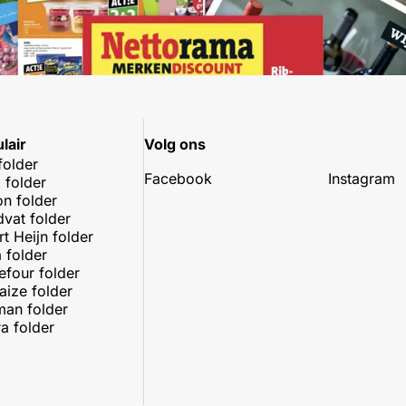
lair
Volg ons
folder
Facebook
Instagram
 folder
on folder
dvat folder
rt Heijn folder
 folder
efour folder
aize folder
an folder
a folder