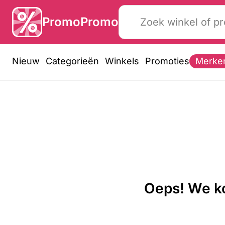
PromoPromo
Nieuw
Categorieën
Winkels
Promoties
Merke
Oeps! We ko