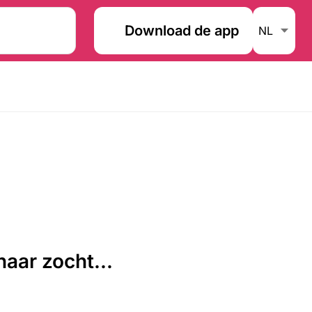
Download de app
aar zocht...