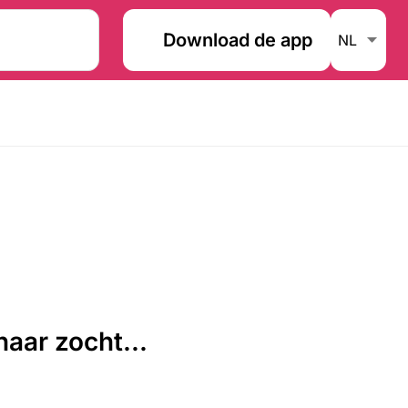
Download de app
aar zocht...