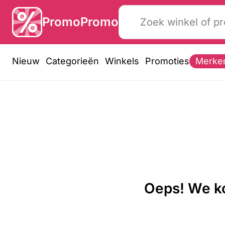
PromoPromo
Nieuw
Categorieën
Winkels
Promoties
Merke
Oeps! We ko