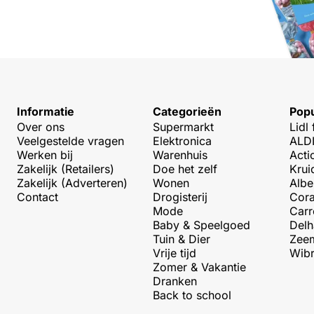
Informatie
Categorieën
Popu
Over ons
Supermarkt
Lidl 
Veelgestelde vragen
Elektronica
ALDI
Werken bij
Warenhuis
Acti
Zakelijk (Retailers)
Doe het zelf
Krui
Zakelijk (Adverteren)
Wonen
Albe
Contact
Drogisterij
Cora
Mode
Carr
Baby & Speelgoed
Delh
Tuin & Dier
Zeem
Vrije tijd
Wibr
Zomer & Vakantie
Dranken
Back to school