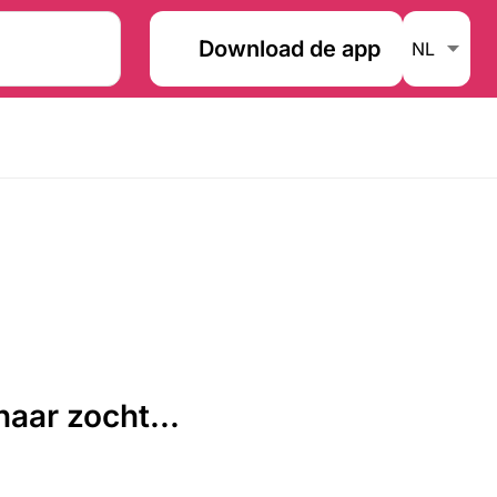
Download de app
aar zocht...