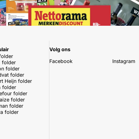
lair
Volg ons
folder
Facebook
Instagram
 folder
on folder
dvat folder
rt Heijn folder
 folder
efour folder
aize folder
an folder
a folder