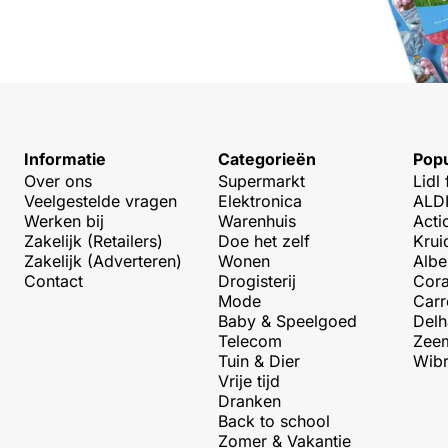
Informatie
Categorieën
Popu
Over ons
Supermarkt
Lidl 
Veelgestelde vragen
Elektronica
ALDI
Werken bij
Warenhuis
Acti
Zakelijk (Retailers)
Doe het zelf
Krui
Zakelijk (Adverteren)
Wonen
Albe
Contact
Drogisterij
Cora
Mode
Carr
Baby & Speelgoed
Delh
Telecom
Zeem
Tuin & Dier
Wibr
Vrije tijd
Dranken
Back to school
Zomer & Vakantie