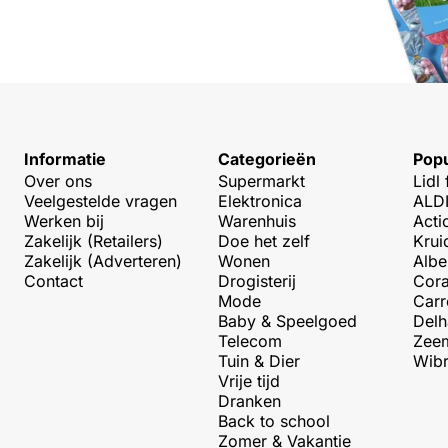
Informatie
Categorieën
Popu
Over ons
Supermarkt
Lidl 
Veelgestelde vragen
Elektronica
ALDI
Werken bij
Warenhuis
Acti
Zakelijk (Retailers)
Doe het zelf
Krui
Zakelijk (Adverteren)
Wonen
Albe
Contact
Drogisterij
Cora
Mode
Carr
Baby & Speelgoed
Delh
Telecom
Zeem
Tuin & Dier
Wibr
Vrije tijd
Dranken
Back to school
Zomer & Vakantie