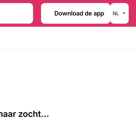
Download de app
aar zocht...