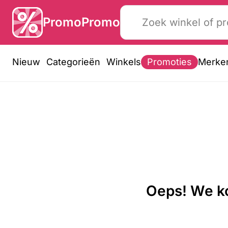
PromoPromo
Nieuw
Categorieën
Winkels
Promoties
Merke
Oeps! We ko