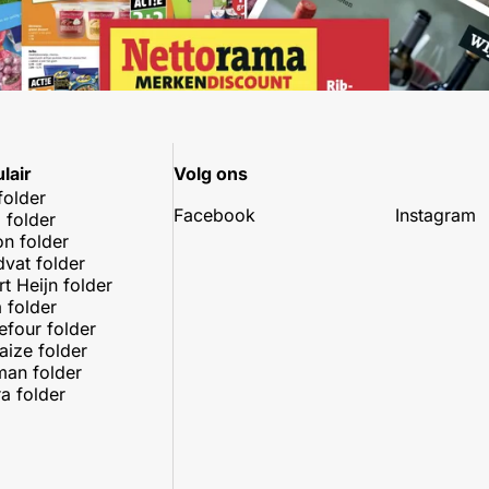
lair
Volg ons
folder
Facebook
Instagram
 folder
on folder
dvat folder
rt Heijn folder
 folder
efour folder
aize folder
an folder
a folder