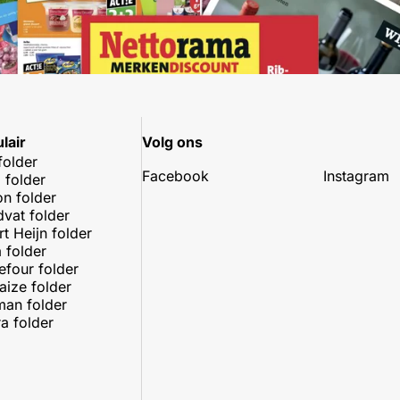
lair
Volg ons
folder
Facebook
Instagram
 folder
on folder
dvat folder
rt Heijn folder
 folder
efour folder
aize folder
an folder
a folder