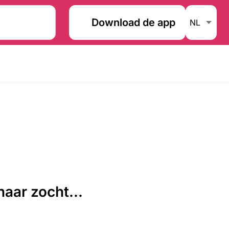
Download de app
aar zocht...