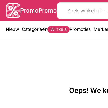
PromoPromo
Nieuw
Categorieën
Winkels
Promoties
Merke
Oeps! We ko