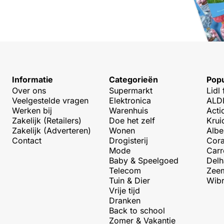
Informatie
Categorieën
Popu
Over ons
Supermarkt
Lidl 
Veelgestelde vragen
Elektronica
ALDI
Werken bij
Warenhuis
Acti
Zakelijk (Retailers)
Doe het zelf
Krui
Zakelijk (Adverteren)
Wonen
Albe
Contact
Drogisterij
Cora
Mode
Carr
Baby & Speelgoed
Delh
Telecom
Zeem
Tuin & Dier
Wibr
Vrije tijd
Dranken
Back to school
Zomer & Vakantie