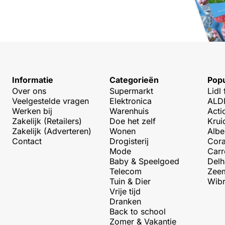
Informatie
Categorieën
Popu
Over ons
Supermarkt
Lidl 
Veelgestelde vragen
Elektronica
ALDI
Werken bij
Warenhuis
Acti
Zakelijk (Retailers)
Doe het zelf
Krui
Zakelijk (Adverteren)
Wonen
Albe
Contact
Drogisterij
Cora
Mode
Carr
Baby & Speelgoed
Delh
Telecom
Zeem
Tuin & Dier
Wibr
Vrije tijd
Dranken
Back to school
Zomer & Vakantie