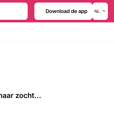
Download de app
aar zocht...