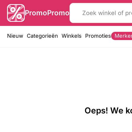
PromoPromo
Nieuw
Categorieën
Winkels
Promoties
Merke
Oeps! We ko