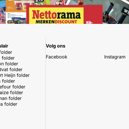
lair
Volg ons
folder
Facebook
Instagram
 folder
on folder
dvat folder
rt Heijn folder
 folder
efour folder
aize folder
an folder
a folder