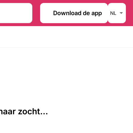
Download de app
aar zocht...