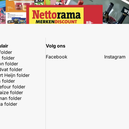
lair
Volg ons
folder
Facebook
Instagram
 folder
on folder
dvat folder
rt Heijn folder
 folder
efour folder
aize folder
an folder
a folder