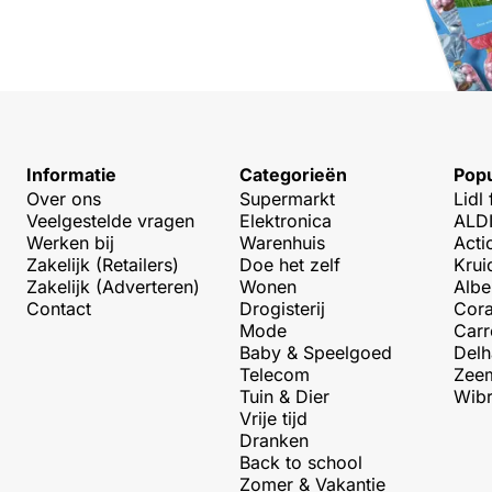
Informatie
Categorieën
Popu
Over ons
Supermarkt
Lidl 
Veelgestelde vragen
Elektronica
ALDI
Werken bij
Warenhuis
Acti
Zakelijk (Retailers)
Doe het zelf
Krui
Zakelijk (Adverteren)
Wonen
Albe
Contact
Drogisterij
Cora
Mode
Carr
Baby & Speelgoed
Delh
Telecom
Zeem
Tuin & Dier
Wibr
Vrije tijd
Dranken
Back to school
Zomer & Vakantie