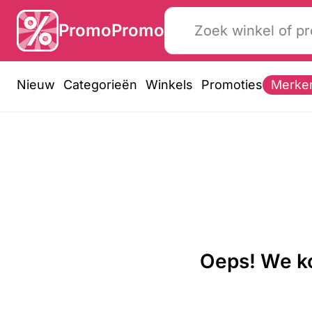
PromoPromo
Nieuw
Categorieën
Winkels
Promoties
Merke
Oeps! We ko