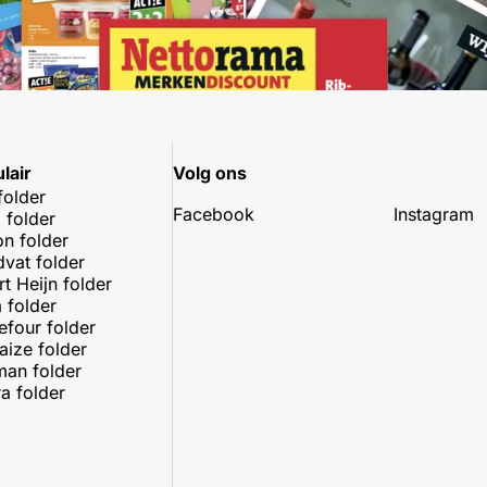
lair
Volg ons
folder
Facebook
Instagram
 folder
on folder
dvat folder
rt Heijn folder
 folder
efour folder
aize folder
an folder
a folder