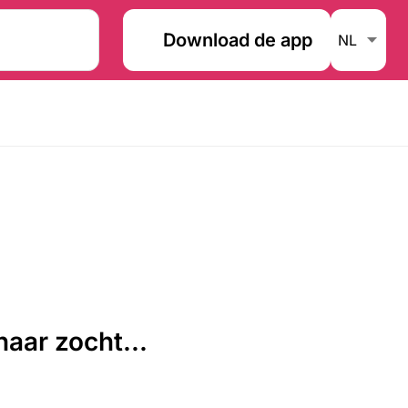
Download de app
aar zocht...