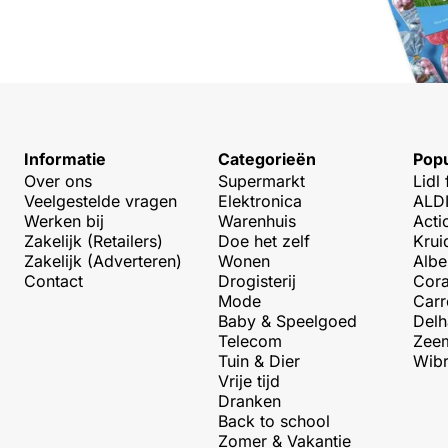
Informatie
Categorieën
Popu
Over ons
Supermarkt
Lidl 
Veelgestelde vragen
Elektronica
ALDI
Werken bij
Warenhuis
Acti
Zakelijk (Retailers)
Doe het zelf
Krui
Zakelijk (Adverteren)
Wonen
Albe
Contact
Drogisterij
Cora
Mode
Carr
Baby & Speelgoed
Delh
Telecom
Zeem
Tuin & Dier
Wibr
Vrije tijd
Dranken
Back to school
Zomer & Vakantie