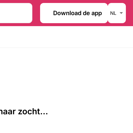
Download de app
aar zocht...