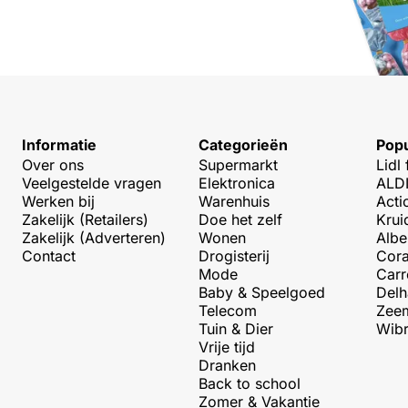
Informatie
Categorieën
Popu
Over ons
Supermarkt
Lidl 
Veelgestelde vragen
Elektronica
ALDI
Werken bij
Warenhuis
Acti
Zakelijk (Retailers)
Doe het zelf
Krui
Zakelijk (Adverteren)
Wonen
Albe
Contact
Drogisterij
Cora
Mode
Carr
Baby & Speelgoed
Delh
Telecom
Zeem
Tuin & Dier
Wibr
Vrije tijd
Dranken
Back to school
Zomer & Vakantie