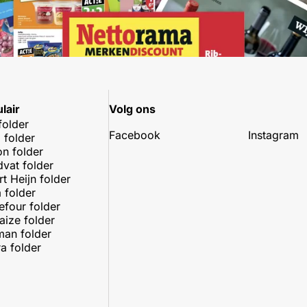
lair
Volg ons
folder
Facebook
Instagram
 folder
on folder
dvat folder
rt Heijn folder
 folder
efour folder
aize folder
an folder
a folder