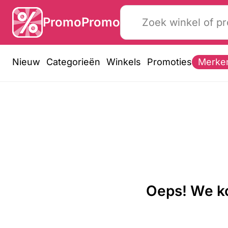
PromoPromo
Nieuw
Categorieën
Winkels
Promoties
Merke
Oeps! We ko