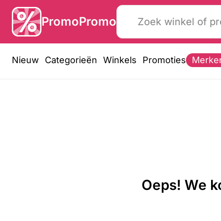
PromoPromo
Nieuw
Categorieën
Winkels
Promoties
Merke
Oeps! We ko