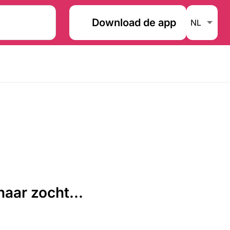
Download de app
aar zocht...