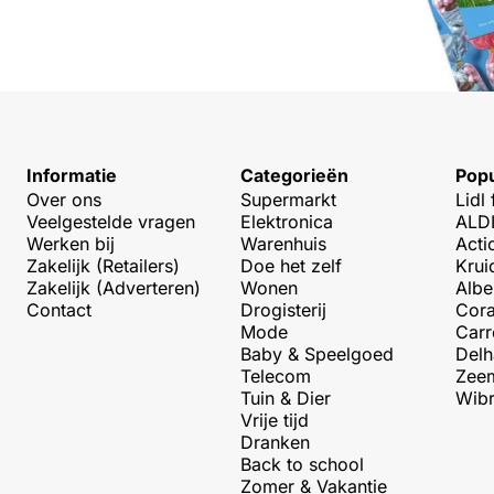
Informatie
Categorieën
Popu
Over ons
Supermarkt
Lidl 
Veelgestelde vragen
Elektronica
ALDI
Werken bij
Warenhuis
Acti
Zakelijk (Retailers)
Doe het zelf
Krui
Zakelijk (Adverteren)
Wonen
Albe
Contact
Drogisterij
Cora
Mode
Carr
Baby & Speelgoed
Delh
Telecom
Zeem
Tuin & Dier
Wibr
Vrije tijd
Dranken
Back to school
Zomer & Vakantie