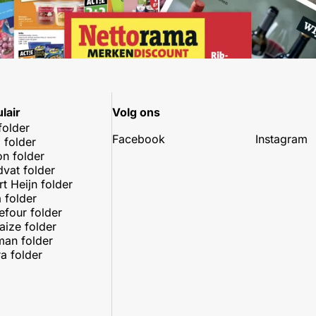
lair
Volg ons
folder
Facebook
Instagram
 folder
on folder
dvat folder
rt Heijn folder
 folder
efour folder
aize folder
an folder
a folder