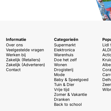
Informatie
Categorieën
Popu
Over ons
Supermarkt
Lidl 
Veelgestelde vragen
Elektronica
ALDI
Werken bij
Warenhuis
Acti
Zakelijk (Retailers)
Doe het zelf
Krui
Zakelijk (Adverteren)
Wonen
Albe
Contact
Drogisterij
Cora
Mode
Carr
Baby & Speelgoed
Delh
Tuin & Dier
Zeem
Vrije tijd
Wibr
Zomer & Vakantie
Dranken
Back to school