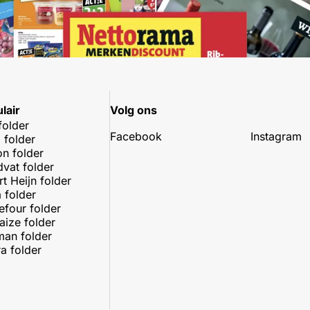
lair
Volg ons
folder
Facebook
Instagram
 folder
on folder
dvat folder
rt Heijn folder
 folder
efour folder
aize folder
an folder
a folder