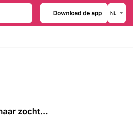
Download de app
aar zocht...