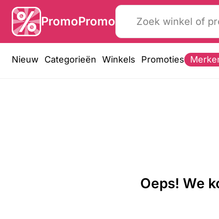
PromoPromo
Nieuw
Categorieën
Winkels
Promoties
Merke
Oeps! We ko