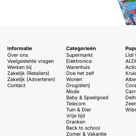
Informatie
Categorieën
Popu
Over ons
Supermarkt
Lidl 
Veelgestelde vragen
Elektronica
ALDI
Werken bij
Warenhuis
Acti
Zakelijk (Retailers)
Doe het zelf
Krui
Zakelijk (Adverteren)
Wonen
Albe
Contact
Drogisterij
Cora
Mode
Carr
Baby & Speelgoed
Delh
Telecom
Zeem
Tuin & Dier
Wibr
Vrije tijd
Dranken
Back to school
Zomer & Vakantie