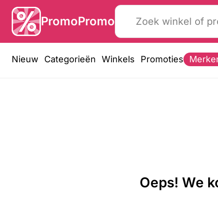
PromoPromo
Nieuw
Categorieën
Winkels
Promoties
Merke
Oeps! We ko