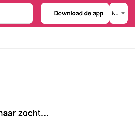
Download de app
aar zocht...