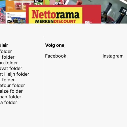
lair
Volg ons
folder
Facebook
Instagram
 folder
on folder
dvat folder
rt Heijn folder
 folder
efour folder
aize folder
an folder
a folder