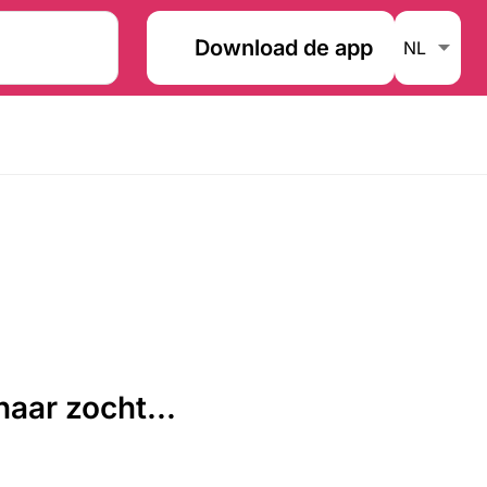
Download de app
aar zocht...