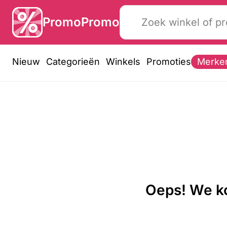
PromoPromo
Nieuw
Categorieën
Winkels
Promoties
Merke
Oeps! We ko