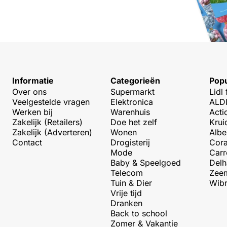
Informatie
Categorieën
Popu
Over ons
Supermarkt
Lidl 
Veelgestelde vragen
Elektronica
ALDI
Werken bij
Warenhuis
Acti
Zakelijk (Retailers)
Doe het zelf
Krui
Zakelijk (Adverteren)
Wonen
Albe
Contact
Drogisterij
Cora
Mode
Carr
Baby & Speelgoed
Delh
Telecom
Zeem
Tuin & Dier
Wibr
Vrije tijd
Dranken
Back to school
Zomer & Vakantie