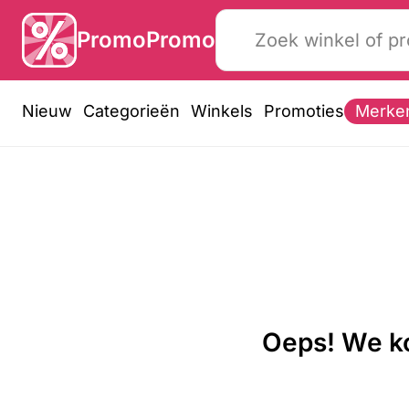
PromoPromo
Nieuw
Categorieën
Winkels
Promoties
Merke
Oeps! We ko