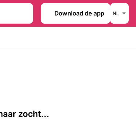
Download de app
aar zocht...