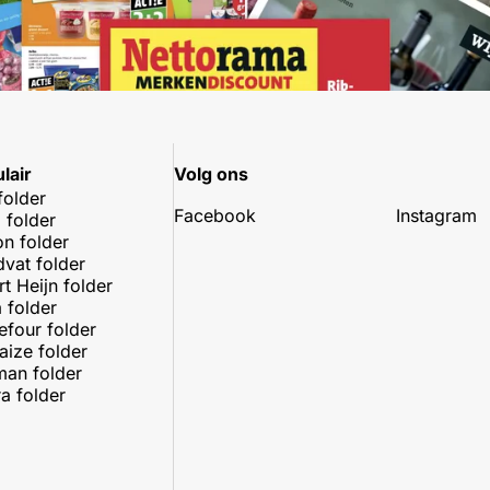
lair
Volg ons
folder
Facebook
Instagram
 folder
on folder
dvat folder
rt Heijn folder
 folder
efour folder
aize folder
an folder
a folder