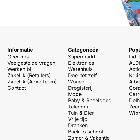
Informatie
Categorieën
Popu
Over ons
Supermarkt
Lidl 
Veelgestelde vragen
Elektronica
ALDI
Werken bij
Warenhuis
Acti
Zakelijk (Retailers)
Doe het zelf
Krui
Zakelijk (Adverteren)
Wonen
Albe
Contact
Drogisterij
Cora
Mode
Carr
Baby & Speelgoed
Delh
Telecom
Zeem
Tuin & Dier
Wibr
Vrije tijd
Dranken
Back to school
Zomer & Vakantie