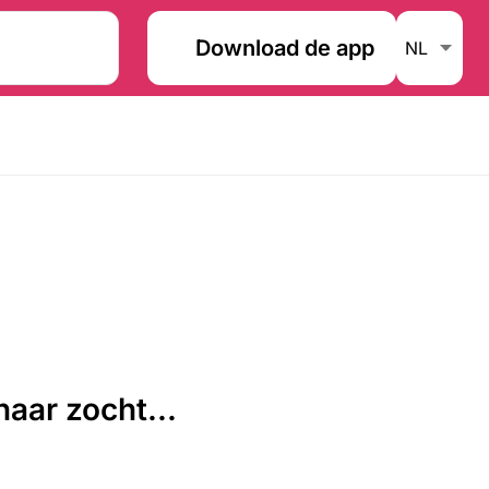
Download de app
aar zocht...