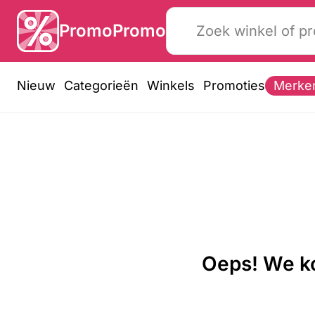
PromoPromo
Nieuw
Categorieën
Winkels
Promoties
Merke
Oeps! We ko