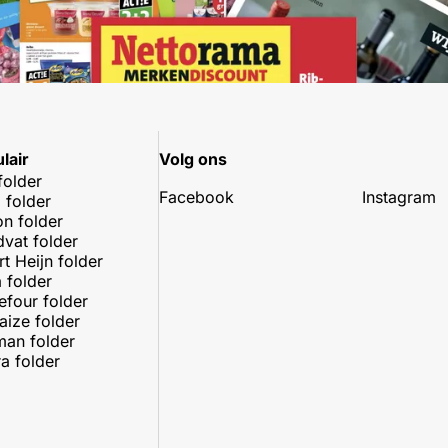
lair
Volg ons
folder
Facebook
Instagram
 folder
on folder
dvat folder
rt Heijn folder
 folder
efour folder
aize folder
an folder
a folder