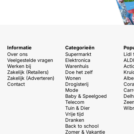
Informatie
Categorieën
Popu
Over ons
Supermarkt
Lidl 
Veelgestelde vragen
Elektronica
ALDI
Werken bij
Warenhuis
Acti
Zakelijk (Retailers)
Doe het zelf
Krui
Zakelijk (Adverteren)
Wonen
Albe
Contact
Drogisterij
Cora
Mode
Carr
Baby & Speelgoed
Delh
Telecom
Zeem
Tuin & Dier
Wibr
Vrije tijd
Dranken
Back to school
Zomer & Vakantie