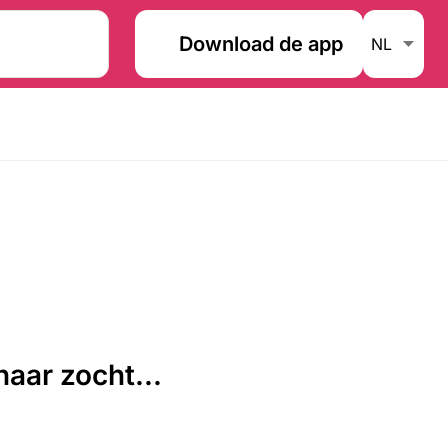
Download de app
aar zocht...