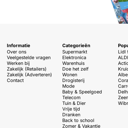
Informatie
Categorieën
Popu
Over ons
Supermarkt
Lidl 
Veelgestelde vragen
Elektronica
ALDI
Werken bij
Warenhuis
Acti
Zakelijk (Retailers)
Doe het zelf
Krui
Zakelijk (Adverteren)
Wonen
Albe
Contact
Drogisterij
Cora
Mode
Carr
Baby & Speelgoed
Delh
Telecom
Zeem
Tuin & Dier
Wibr
Vrije tijd
Dranken
Back to school
Zomer & Vakantie