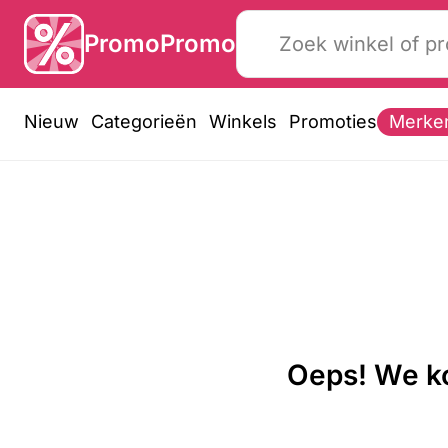
PromoPromo
Nieuw
Categorieën
Winkels
Promoties
Merke
Oeps! We ko