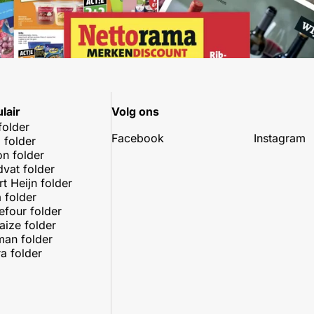
lair
Volg ons
folder
Facebook
Instagram
 folder
on folder
dvat folder
rt Heijn folder
 folder
efour folder
aize folder
an folder
a folder