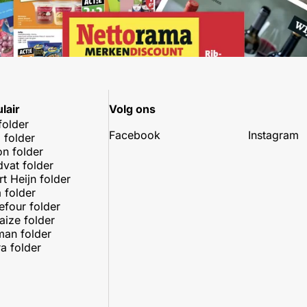
lair
Volg ons
folder
Facebook
Instagram
 folder
on folder
dvat folder
rt Heijn folder
 folder
efour folder
aize folder
an folder
a folder