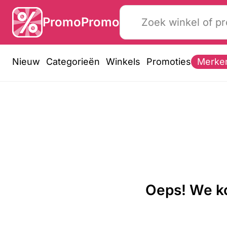
PromoPromo
Nieuw
Categorieën
Winkels
Promoties
Merke
Oeps! We ko