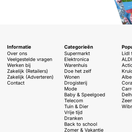
Informatie
Categorieën
Popu
Over ons
Supermarkt
Lidl 
Veelgestelde vragen
Elektronica
ALDI
Werken bij
Warenhuis
Acti
Zakelijk (Retailers)
Doe het zelf
Krui
Zakelijk (Adverteren)
Wonen
Albe
Contact
Drogisterij
Cora
Mode
Carr
Baby & Speelgoed
Delh
Telecom
Zeem
Tuin & Dier
Wibr
Vrije tijd
Dranken
Back to school
Zomer & Vakantie