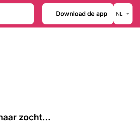
Download de app
aar zocht...