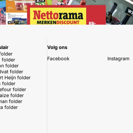
lair
Volg ons
folder
Facebook
Instagram
 folder
on folder
dvat folder
rt Heijn folder
 folder
efour folder
aize folder
an folder
a folder