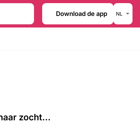
Download de app
aar zocht...