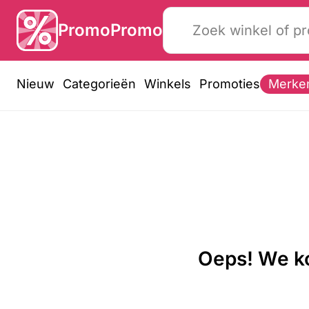
PromoPromo
Nieuw
Categorieën
Winkels
Promoties
Merke
Oeps! We ko