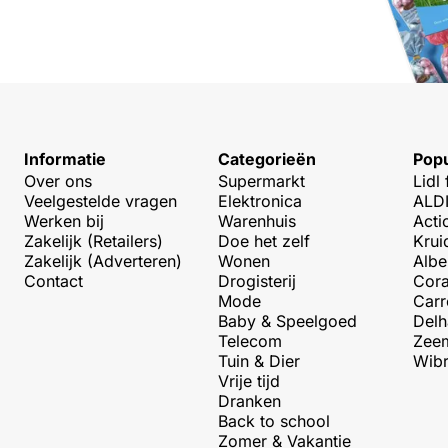
Informatie
Categorieën
Popu
Over ons
Supermarkt
Lidl 
Veelgestelde vragen
Elektronica
ALDI
Werken bij
Warenhuis
Acti
Zakelijk (Retailers)
Doe het zelf
Krui
Zakelijk (Adverteren)
Wonen
Albe
Contact
Drogisterij
Cora
Mode
Carr
Baby & Speelgoed
Delh
Telecom
Zeem
Tuin & Dier
Wibr
Vrije tijd
Dranken
Back to school
Zomer & Vakantie