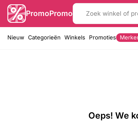
PromoPromo
Nieuw
Categorieën
Winkels
Promoties
Merke
Oeps! We ko