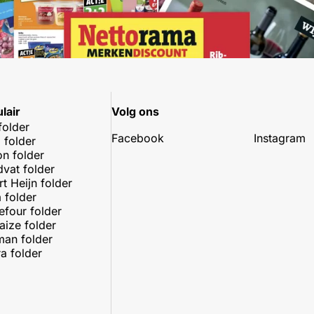
lair
Volg ons
folder
Facebook
Instagram
 folder
on folder
dvat folder
rt Heijn folder
 folder
efour folder
aize folder
an folder
a folder