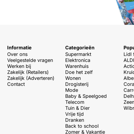
Informatie
Categorieën
Popu
Over ons
Supermarkt
Lidl 
Veelgestelde vragen
Elektronica
ALDI
Werken bij
Warenhuis
Acti
Zakelijk (Retailers)
Doe het zelf
Krui
Zakelijk (Adverteren)
Wonen
Albe
Contact
Drogisterij
Cora
Mode
Carr
Baby & Speelgoed
Delh
Telecom
Zeem
Tuin & Dier
Wibr
Vrije tijd
Dranken
Back to school
Zomer & Vakantie