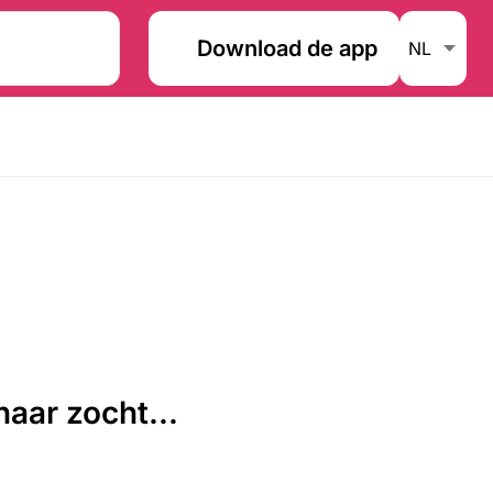
Download de app
aar zocht...