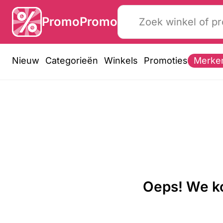
PromoPromo
Nieuw
Categorieën
Winkels
Promoties
Merke
Oeps! We ko