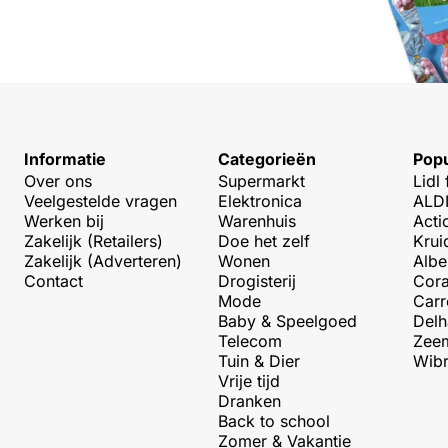
Informatie
Categorieën
Popu
Over ons
Supermarkt
Lidl 
Veelgestelde vragen
Elektronica
ALDI
Werken bij
Warenhuis
Acti
Zakelijk (Retailers)
Doe het zelf
Krui
Zakelijk (Adverteren)
Wonen
Albe
Contact
Drogisterij
Cora
Mode
Carr
Baby & Speelgoed
Delh
Telecom
Zeem
Tuin & Dier
Wibr
Vrije tijd
Dranken
Back to school
Zomer & Vakantie