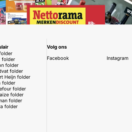
lair
Volg ons
folder
Facebook
Instagram
 folder
on folder
dvat folder
rt Heijn folder
 folder
efour folder
aize folder
an folder
a folder