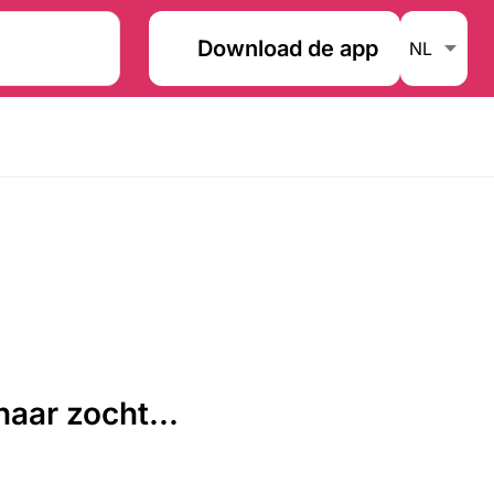
Download de app
aar zocht...