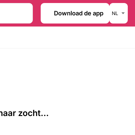
Download de app
aar zocht...