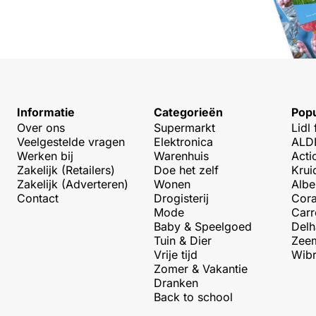
Informatie
Categorieën
Popu
Over ons
Supermarkt
Lidl 
Veelgestelde vragen
Elektronica
ALDI
Werken bij
Warenhuis
Acti
Zakelijk (Retailers)
Doe het zelf
Krui
Zakelijk (Adverteren)
Wonen
Albe
Contact
Drogisterij
Cora
Mode
Carr
Baby & Speelgoed
Delh
Tuin & Dier
Zeem
Vrije tijd
Wibr
Zomer & Vakantie
Dranken
Back to school