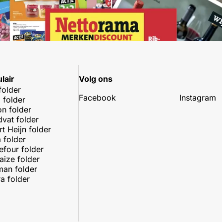
lair
Volg ons
folder
Facebook
Instagram
 folder
on folder
dvat folder
rt Heijn folder
 folder
efour folder
aize folder
an folder
a folder