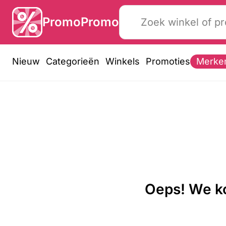
PromoPromo
Nieuw
Categorieën
Winkels
Promoties
Merke
Oeps! We ko