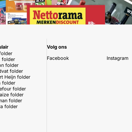
lair
Volg ons
folder
Facebook
Instagram
 folder
on folder
dvat folder
rt Heijn folder
 folder
efour folder
aize folder
an folder
a folder