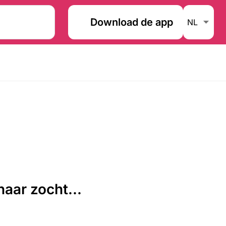
Download de app
aar zocht...