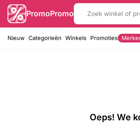
PromoPromo
Nieuw
Categorieën
Winkels
Promoties
Merke
Oeps! We ko