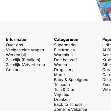
Informatie
Categorieën
Popu
Over ons
Supermarkt
Lidl 
Veelgestelde vragen
Elektronica
ALDI
Werken bij
Warenhuis
Acti
Zakelijk (Retailers)
Doe het zelf
Krui
Zakelijk (Adverteren)
Wonen
Albe
Contact
Drogisterij
Cora
Mode
Carr
Baby & Speelgoed
Delh
Telecom
Zeem
Tuin & Dier
Wibr
Vrije tijd
Dranken
Back to school
Zomer & Vakantie