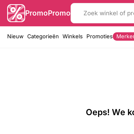
PromoPromo
Nieuw
Categorieën
Winkels
Promoties
Merke
Oeps! We ko