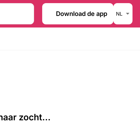
Download de app
aar zocht...