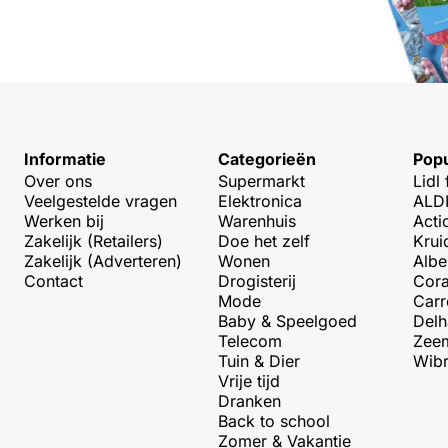
Informatie
Categorieën
Popu
Over ons
Supermarkt
Lidl 
Veelgestelde vragen
Elektronica
ALDI
Werken bij
Warenhuis
Acti
Zakelijk (Retailers)
Doe het zelf
Krui
Zakelijk (Adverteren)
Wonen
Albe
Contact
Drogisterij
Cora
Mode
Carr
Baby & Speelgoed
Delh
Telecom
Zeem
Tuin & Dier
Wibr
Vrije tijd
Dranken
Back to school
Zomer & Vakantie