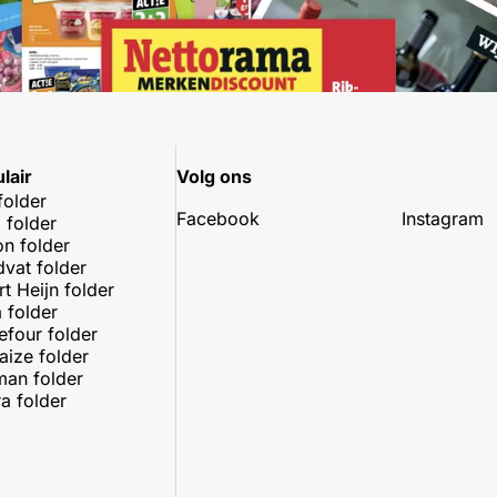
lair
Volg ons
folder
Facebook
Instagram
 folder
on folder
dvat folder
rt Heijn folder
 folder
efour folder
aize folder
an folder
a folder