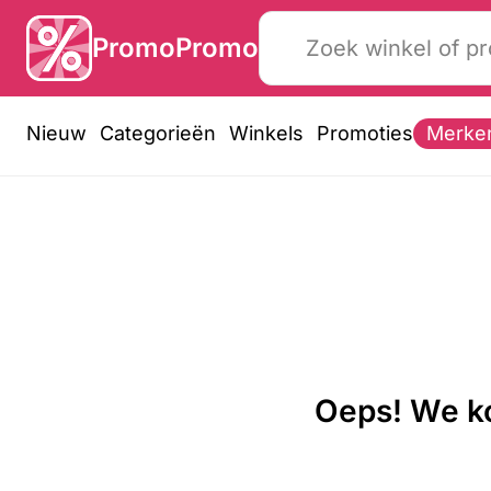
PromoPromo
Nieuw
Categorieën
Winkels
Promoties
Merke
Oeps! We ko