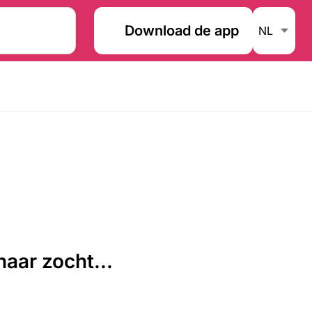
Download de app
aar zocht...