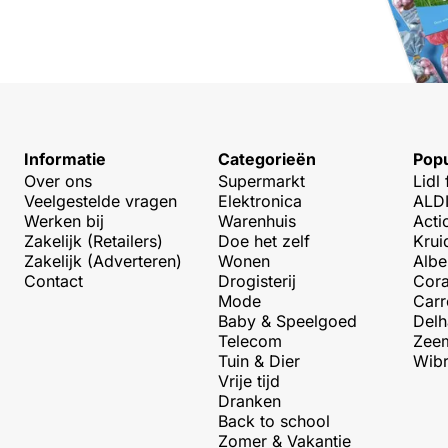
Informatie
Categorieën
Popu
Over ons
Supermarkt
Lidl 
Veelgestelde vragen
Elektronica
ALDI
Werken bij
Warenhuis
Acti
Zakelijk (Retailers)
Doe het zelf
Krui
Zakelijk (Adverteren)
Wonen
Albe
Contact
Drogisterij
Cora
Mode
Carr
Baby & Speelgoed
Delh
Telecom
Zeem
Tuin & Dier
Wibr
Vrije tijd
Dranken
Back to school
Zomer & Vakantie