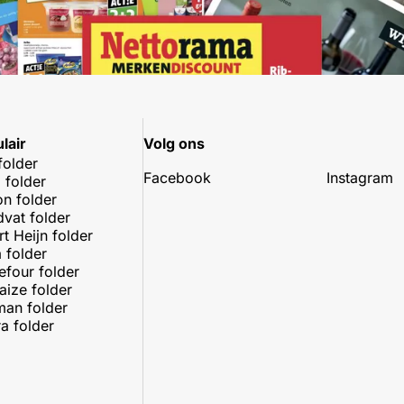
lair
Volg ons
folder
Facebook
Instagram
 folder
on folder
dvat folder
rt Heijn folder
 folder
efour folder
aize folder
an folder
a folder