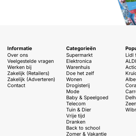
Informatie
Categorieën
Popu
Over ons
Supermarkt
Lidl 
Veelgestelde vragen
Elektronica
ALDI
Werken bij
Warenhuis
Acti
Zakelijk (Retailers)
Doe het zelf
Krui
Zakelijk (Adverteren)
Wonen
Albe
Contact
Drogisterij
Cora
Mode
Carr
Baby & Speelgoed
Delh
Telecom
Zeem
Tuin & Dier
Wibr
Vrije tijd
Dranken
Back to school
Zomer & Vakantie