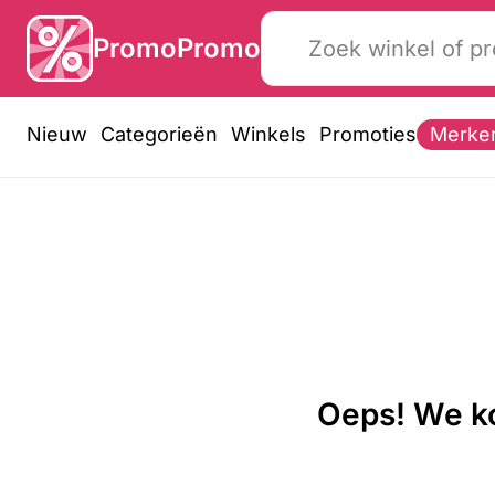
PromoPromo
Nieuw
Categorieën
Winkels
Promoties
Merke
Oeps! We ko