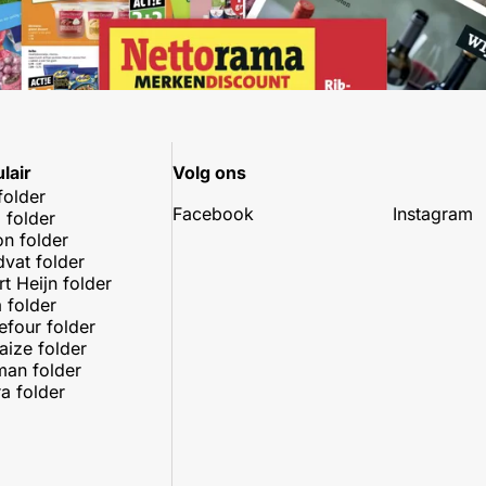
lair
Volg ons
folder
Facebook
Instagram
 folder
on folder
dvat folder
rt Heijn folder
 folder
efour folder
aize folder
an folder
a folder