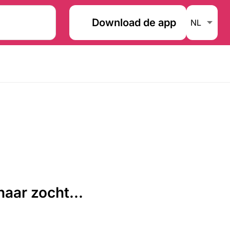
Download de app
aar zocht...