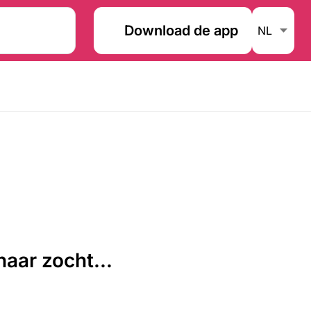
Download de app
aar zocht...