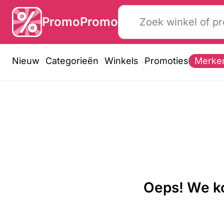
PromoPromo
Nieuw
Categorieën
Winkels
Promoties
Merke
Oeps! We ko