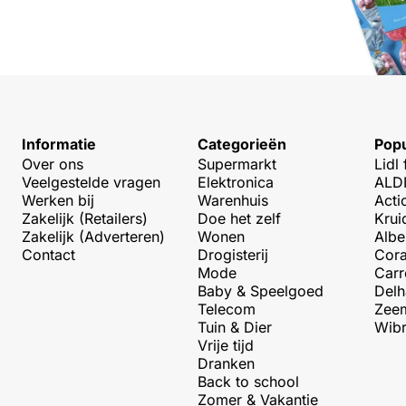
Informatie
Categorieën
Popu
Over ons
Supermarkt
Lidl 
Veelgestelde vragen
Elektronica
ALDI
Werken bij
Warenhuis
Acti
Zakelijk (Retailers)
Doe het zelf
Krui
Zakelijk (Adverteren)
Wonen
Albe
Contact
Drogisterij
Cora
Mode
Carr
Baby & Speelgoed
Delh
Telecom
Zeem
Tuin & Dier
Wibr
Vrije tijd
Dranken
Back to school
Zomer & Vakantie