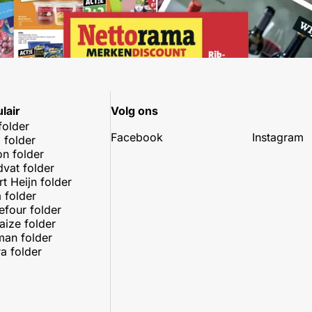
lair
Volg ons
folder
Facebook
Instagram
 folder
on folder
dvat folder
rt Heijn folder
 folder
efour folder
aize folder
an folder
a folder