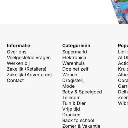
Informatie
Categorieën
Popu
Over ons
Supermarkt
Lidl 
Veelgestelde vragen
Elektronica
ALDI
Werken bij
Warenhuis
Acti
Zakelijk (Retailers)
Doe het zelf
Krui
Zakelijk (Adverteren)
Wonen
Albe
Contact
Drogisterij
Cora
Mode
Carr
Baby & Speelgoed
Delh
Telecom
Zeem
Tuin & Dier
Wibr
Vrije tijd
Dranken
Back to school
Zomer & Vakantie