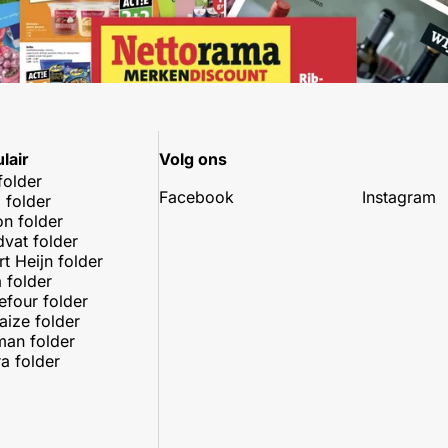
lair
Volg ons
folder
Facebook
Instagram
 folder
on folder
dvat folder
rt Heijn folder
 folder
efour folder
aize folder
an folder
a folder