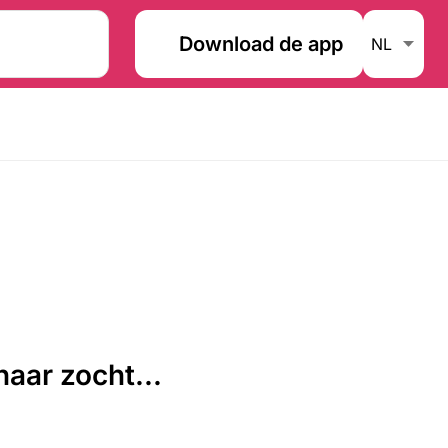
Download de app
aar zocht...