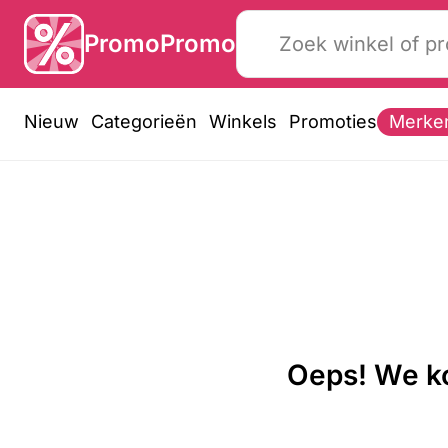
PromoPromo
Nieuw
Categorieën
Winkels
Promoties
Merke
Oeps! We ko