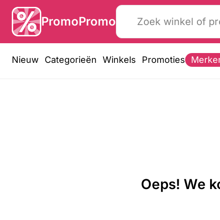
PromoPromo
Nieuw
Categorieën
Winkels
Promoties
Merke
Oeps! We ko