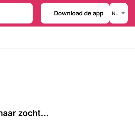
Download de app
aar zocht...