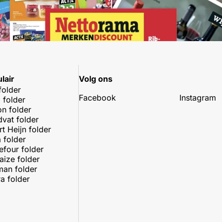
lair
Volg ons
folder
Facebook
Instagram
 folder
on folder
dvat folder
rt Heijn folder
 folder
efour folder
aize folder
an folder
a folder