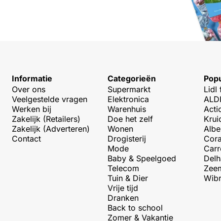
Informatie
Categorieën
Popu
Over ons
Supermarkt
Lidl 
Veelgestelde vragen
Elektronica
ALDI
Werken bij
Warenhuis
Acti
Zakelijk (Retailers)
Doe het zelf
Krui
Zakelijk (Adverteren)
Wonen
Albe
Contact
Drogisterij
Cora
Mode
Carr
Baby & Speelgoed
Delh
Telecom
Zeem
Tuin & Dier
Wibr
Vrije tijd
Dranken
Back to school
Zomer & Vakantie