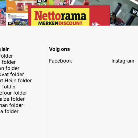
lair
Volg ons
folder
Facebook
Instagram
 folder
on folder
dvat folder
rt Heijn folder
 folder
efour folder
aize folder
an folder
a folder