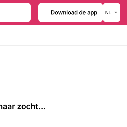
Download de app
aar zocht...