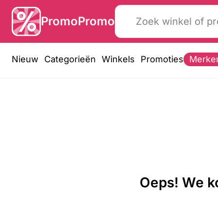
PromoPromo
Nieuw
Categorieën
Winkels
Promoties
Merke
Oeps! We ko