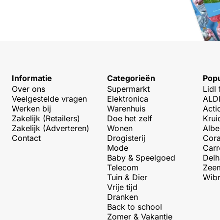
Informatie
Categorieën
Popu
Over ons
Supermarkt
Lidl 
Veelgestelde vragen
Elektronica
ALDI
Werken bij
Warenhuis
Acti
Zakelijk (Retailers)
Doe het zelf
Krui
Zakelijk (Adverteren)
Wonen
Albe
Contact
Drogisterij
Cora
Mode
Carr
Baby & Speelgoed
Delh
Telecom
Zeem
Tuin & Dier
Wibr
Vrije tijd
Dranken
Back to school
Zomer & Vakantie