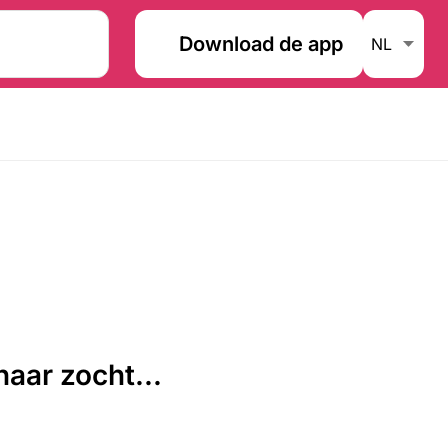
Download de app
aar zocht...