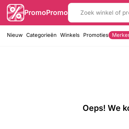
PromoPromo
Nieuw
Categorieën
Winkels
Promoties
Merke
Oeps! We ko