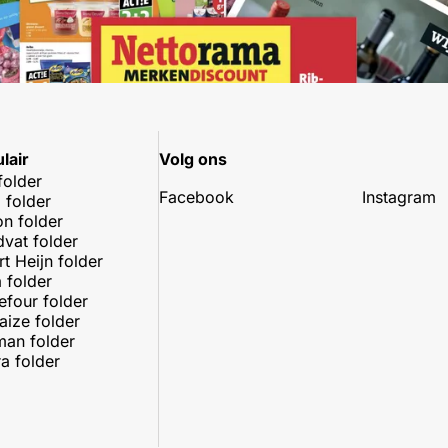
lair
Volg ons
folder
Facebook
Instagram
 folder
on folder
dvat folder
rt Heijn folder
 folder
efour folder
aize folder
an folder
a folder