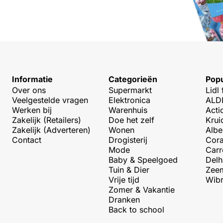
Informatie
Categorieën
Popu
Over ons
Supermarkt
Lidl 
Veelgestelde vragen
Elektronica
ALDI
Werken bij
Warenhuis
Acti
Zakelijk (Retailers)
Doe het zelf
Krui
Zakelijk (Adverteren)
Wonen
Albe
Contact
Drogisterij
Cora
Mode
Carr
Baby & Speelgoed
Delh
Tuin & Dier
Zeem
Vrije tijd
Wibr
Zomer & Vakantie
Dranken
Back to school