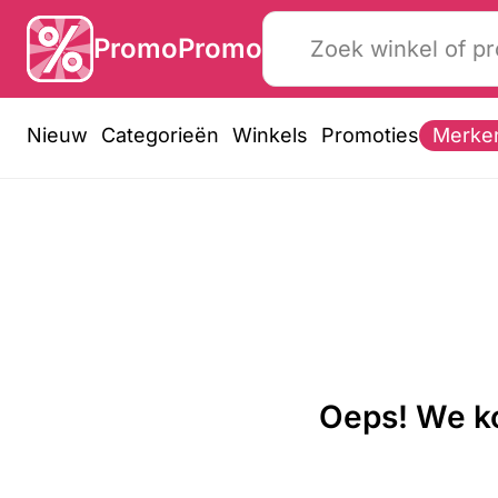
PromoPromo
Nieuw
Categorieën
Winkels
Promoties
Merke
Oeps! We ko