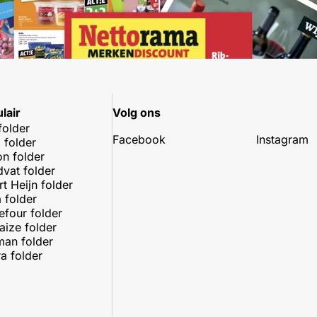
lair
Volg ons
folder
Facebook
Instagram
 folder
on folder
dvat folder
rt Heijn folder
 folder
efour folder
aize folder
an folder
a folder