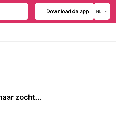
Download de app
aar zocht...