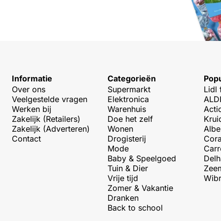
Informatie
Categorieën
Popu
Over ons
Supermarkt
Lidl 
Veelgestelde vragen
Elektronica
ALDI
Werken bij
Warenhuis
Acti
Zakelijk (Retailers)
Doe het zelf
Krui
Zakelijk (Adverteren)
Wonen
Albe
Contact
Drogisterij
Cora
Mode
Carr
Baby & Speelgoed
Delh
Tuin & Dier
Zeem
Vrije tijd
Wibr
Zomer & Vakantie
Dranken
Back to school