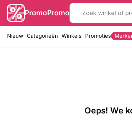
PromoPromo
Nieuw
Categorieën
Winkels
Promoties
Merke
Oeps! We ko