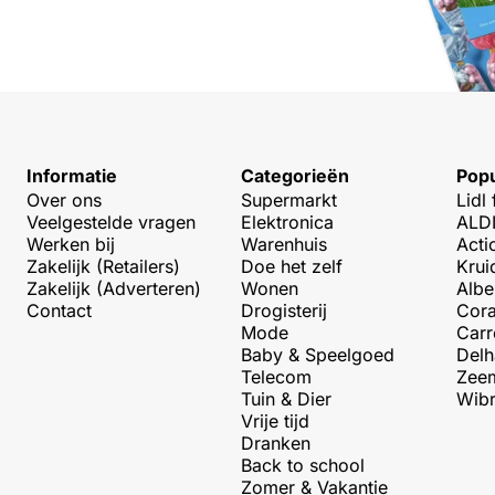
Informatie
Categorieën
Popu
Over ons
Supermarkt
Lidl 
Veelgestelde vragen
Elektronica
ALDI
Werken bij
Warenhuis
Acti
Zakelijk (Retailers)
Doe het zelf
Krui
Zakelijk (Adverteren)
Wonen
Albe
Contact
Drogisterij
Cora
Mode
Carr
Baby & Speelgoed
Delh
Telecom
Zeem
Tuin & Dier
Wibr
Vrije tijd
Dranken
Back to school
Zomer & Vakantie