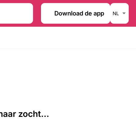
Download de app
aar zocht...