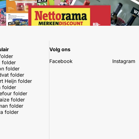
lair
Volg ons
folder
Facebook
Instagram
 folder
on folder
dvat folder
rt Heijn folder
 folder
efour folder
aize folder
an folder
a folder