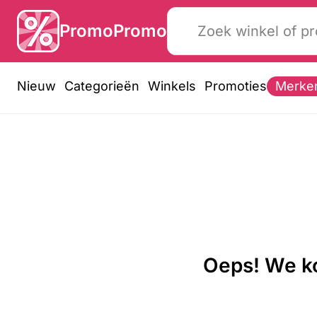
PromoPromo
Nieuw
Categorieën
Winkels
Promoties
Merke
Oeps! We ko