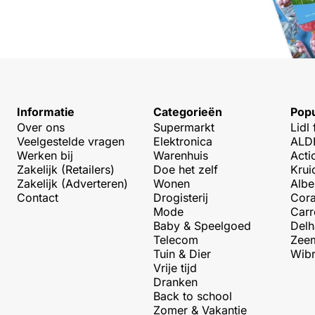
Informatie
Categorieën
Popu
Over ons
Supermarkt
Lidl 
Veelgestelde vragen
Elektronica
ALDI
Werken bij
Warenhuis
Acti
Zakelijk (Retailers)
Doe het zelf
Krui
Zakelijk (Adverteren)
Wonen
Albe
Contact
Drogisterij
Cora
Mode
Carr
Baby & Speelgoed
Delh
Telecom
Zeem
Tuin & Dier
Wibr
Vrije tijd
Dranken
Back to school
Zomer & Vakantie