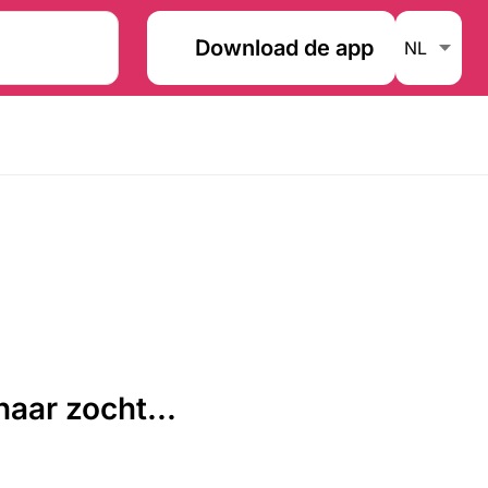
Download de app
aar zocht...