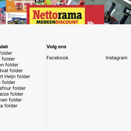
lair
Volg ons
folder
Facebook
Instagram
 folder
on folder
dvat folder
rt Heijn folder
 folder
efour folder
aize folder
an folder
a folder