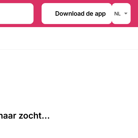
Download de app
aar zocht...