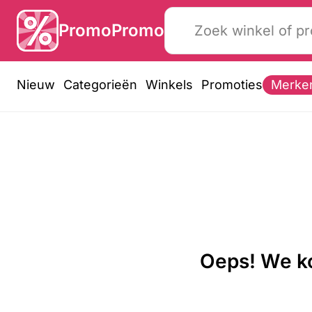
PromoPromo
Nieuw
Categorieën
Winkels
Promoties
Merke
Oeps! We ko