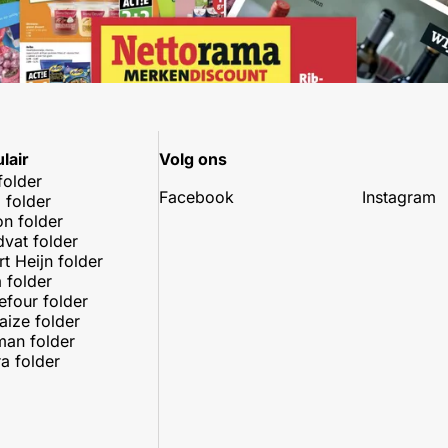
lair
Volg ons
folder
Facebook
Instagram
 folder
on folder
dvat folder
rt Heijn folder
 folder
efour folder
aize folder
an folder
a folder