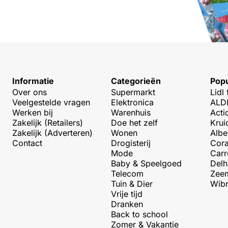
Informatie
Categorieën
Popu
Over ons
Supermarkt
Lidl 
Veelgestelde vragen
Elektronica
ALDI
Werken bij
Warenhuis
Acti
Zakelijk (Retailers)
Doe het zelf
Krui
Zakelijk (Adverteren)
Wonen
Albe
Contact
Drogisterij
Cora
Mode
Carr
Baby & Speelgoed
Delh
Telecom
Zeem
Tuin & Dier
Wibr
Vrije tijd
Dranken
Back to school
Zomer & Vakantie