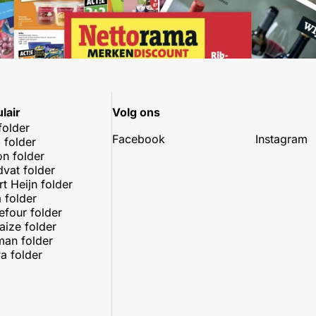
lair
Volg ons
folder
Facebook
Instagram
 folder
on folder
dvat folder
rt Heijn folder
 folder
efour folder
aize folder
an folder
a folder