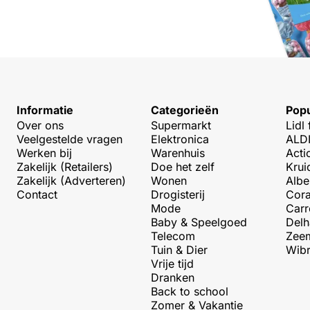
Informatie
Categorieën
Popu
Over ons
Supermarkt
Lidl 
Veelgestelde vragen
Elektronica
ALDI
Werken bij
Warenhuis
Acti
Zakelijk (Retailers)
Doe het zelf
Krui
Zakelijk (Adverteren)
Wonen
Albe
Contact
Drogisterij
Cora
Mode
Carr
Baby & Speelgoed
Delh
Telecom
Zeem
Tuin & Dier
Wibr
Vrije tijd
Dranken
Back to school
Zomer & Vakantie