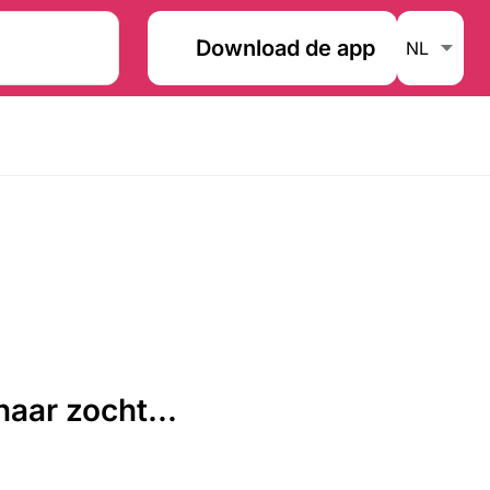
Download de app
aar zocht...