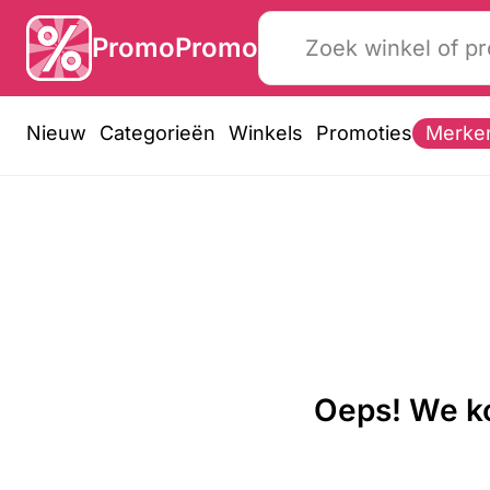
PromoPromo
Nieuw
Categorieën
Winkels
Promoties
Merke
Oeps! We ko