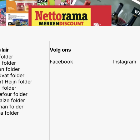
lair
Volg ons
folder
Facebook
Instagram
 folder
on folder
dvat folder
rt Heijn folder
 folder
efour folder
aize folder
an folder
a folder