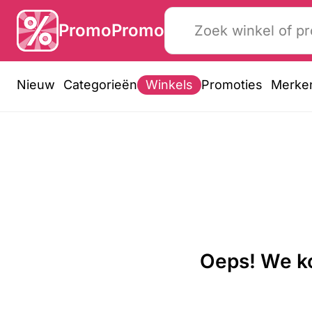
PromoPromo
Nieuw
Categorieën
Winkels
Promoties
Merke
Oeps! We ko