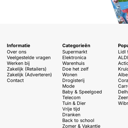
Informatie
Categorieën
Popu
Over ons
Supermarkt
Lidl 
Veelgestelde vragen
Elektronica
ALDI
Werken bij
Warenhuis
Acti
Zakelijk (Retailers)
Doe het zelf
Krui
Zakelijk (Adverteren)
Wonen
Albe
Contact
Drogisterij
Cora
Mode
Carr
Baby & Speelgoed
Delh
Telecom
Zeem
Tuin & Dier
Wibr
Vrije tijd
Dranken
Back to school
Zomer & Vakantie