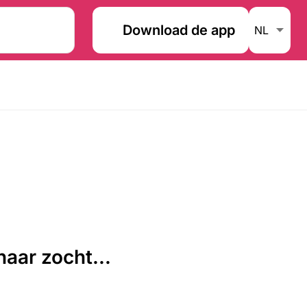
Download de app
aar zocht...