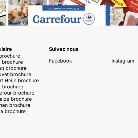
laire
Suivez nous
 brochure
Facebook
Instagram
 brochure
on brochure
dvat brochure
rt Heijn brochure
 brochure
efour brochure
aize brochure
man brochure
a brochure