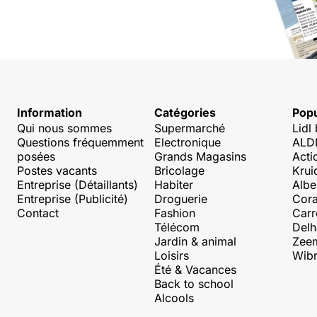
Information
Catégories
Popu
Qui nous sommes
Supermarché
Lidl
Questions fréquemment
Electronique
ALDI
posées
Grands Magasins
Acti
Postes vacants
Bricolage
Krui
Entreprise (Détaillants)
Habiter
Albe
Entreprise (Publicité)
Droguerie
Cora
Contact
Fashion
Carr
Télécom
Delh
Jardin & animal
Zee
Loisirs
Wibr
Été & Vacances
Back to school
Alcools