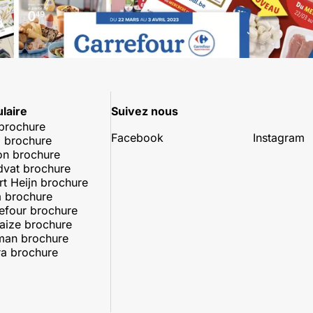
laire
Suivez nous
 brochure
Facebook
Instagram
 brochure
on brochure
dvat brochure
rt Heijn brochure
 brochure
efour brochure
aize brochure
man brochure
a brochure