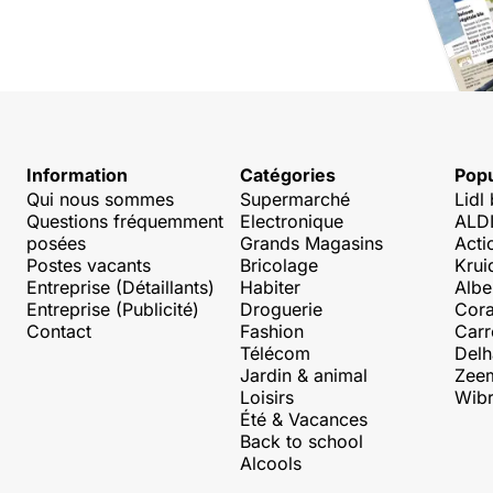
Information
Catégories
Popu
Qui nous sommes
Supermarché
Lidl
Questions fréquemment
Electronique
ALDI
posées
Grands Magasins
Acti
Postes vacants
Bricolage
Krui
Entreprise (Détaillants)
Habiter
Albe
Entreprise (Publicité)
Droguerie
Cora
Contact
Fashion
Carr
Télécom
Delh
Jardin & animal
Zee
Loisirs
Wibr
Été & Vacances
Back to school
Alcools