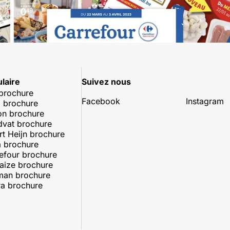
laire
Suivez nous
 brochure
Facebook
Instagram
 brochure
on brochure
dvat brochure
rt Heijn brochure
 brochure
efour brochure
aize brochure
man brochure
a brochure