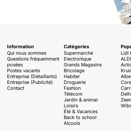
Information
Catégories
Popu
Qui nous sommes
Supermarché
Lidl
Questions fréquemment
Electronique
ALDI
posées
Grands Magasins
Acti
Postes vacants
Bricolage
Krui
Entreprise (Détaillants)
Habiter
Albe
Entreprise (Publicité)
Droguerie
Cora
Contact
Fashion
Carr
Télécom
Delh
Jardin & animal
Zee
Loisirs
Wibr
Été & Vacances
Back to school
Alcools