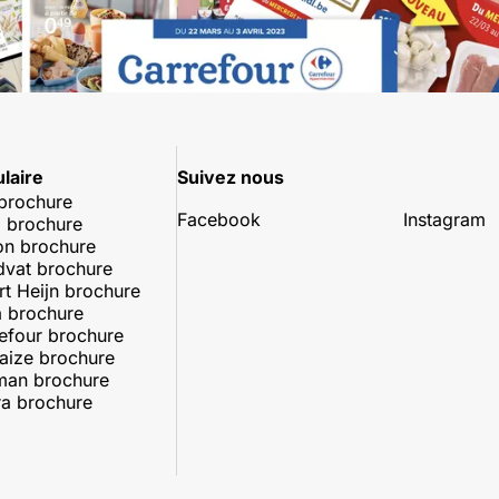
laire
Suivez nous
 brochure
Facebook
Instagram
 brochure
on brochure
dvat brochure
rt Heijn brochure
 brochure
efour brochure
aize brochure
man brochure
a brochure