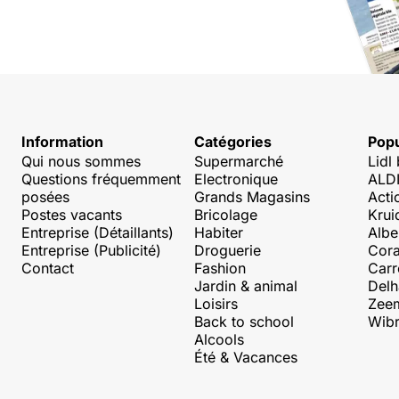
Information
Catégories
Popu
Qui nous sommes
Supermarché
Lidl
Questions fréquemment
Electronique
ALDI
posées
Grands Magasins
Acti
Postes vacants
Bricolage
Krui
Entreprise (Détaillants)
Habiter
Albe
Entreprise (Publicité)
Droguerie
Cora
Contact
Fashion
Carr
Jardin & animal
Delh
Loisirs
Zee
Back to school
Wibr
Alcools
Été & Vacances