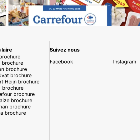
laire
Suivez nous
 brochure
Facebook
Instagram
 brochure
on brochure
dvat brochure
rt Heijn brochure
 brochure
efour brochure
aize brochure
man brochure
a brochure