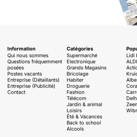
Information
Catégories
Popu
Qui nous sommes
Supermarché
Lidl
Questions fréquemment
Electronique
ALDI
posées
Grands Magasins
Acti
Postes vacants
Bricolage
Krui
Entreprise (Détaillants)
Habiter
Albe
Entreprise (Publicité)
Droguerie
Cora
Contact
Fashion
Carr
Télécom
Delh
Jardin & animal
Zee
Loisirs
Wibr
Été & Vacances
Back to school
Alcools