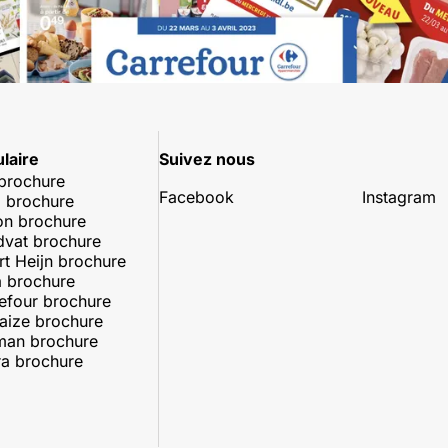
laire
Suivez nous
 brochure
Facebook
Instagram
 brochure
on brochure
dvat brochure
rt Heijn brochure
 brochure
efour brochure
aize brochure
man brochure
a brochure