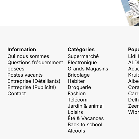
Information
Catégories
Popu
Qui nous sommes
Supermarché
Lidl
Questions fréquemment
Electronique
ALDI
posées
Grands Magasins
Acti
Postes vacants
Bricolage
Krui
Entreprise (Détaillants)
Habiter
Albe
Entreprise (Publicité)
Droguerie
Cora
Contact
Fashion
Carr
Télécom
Delh
Jardin & animal
Zee
Loisirs
Wibr
Été & Vacances
Back to school
Alcools