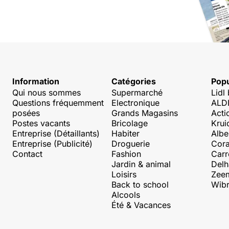
Information
Catégories
Popu
Qui nous sommes
Supermarché
Lidl
Questions fréquemment
Electronique
ALDI
posées
Grands Magasins
Acti
Postes vacants
Bricolage
Krui
Entreprise (Détaillants)
Habiter
Albe
Entreprise (Publicité)
Droguerie
Cora
Contact
Fashion
Carr
Jardin & animal
Delh
Loisirs
Zee
Back to school
Wibr
Alcools
Été & Vacances