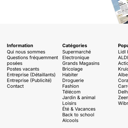
Information
Catégories
Popu
Qui nous sommes
Supermarché
Lidl
Questions fréquemment
Electronique
ALDI
posées
Grands Magasins
Acti
Postes vacants
Bricolage
Krui
Entreprise (Détaillants)
Habiter
Albe
Entreprise (Publicité)
Droguerie
Cora
Contact
Fashion
Carr
Télécom
Delh
Jardin & animal
Zee
Loisirs
Wibr
Été & Vacances
Back to school
Alcools