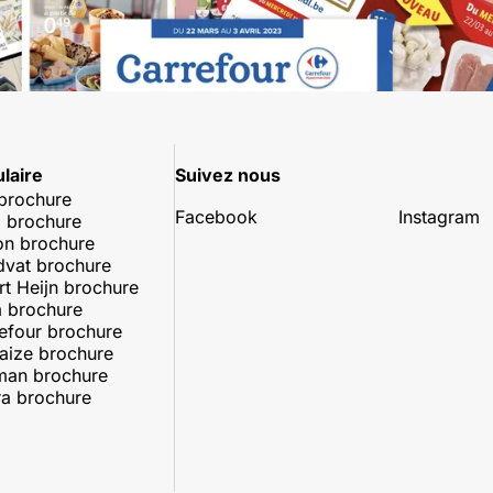
laire
Suivez nous
 brochure
Facebook
Instagram
 brochure
on brochure
dvat brochure
rt Heijn brochure
 brochure
efour brochure
aize brochure
man brochure
a brochure