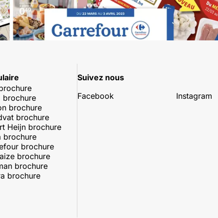
laire
Suivez nous
 brochure
Facebook
Instagram
 brochure
on brochure
dvat brochure
rt Heijn brochure
 brochure
efour brochure
aize brochure
man brochure
a brochure