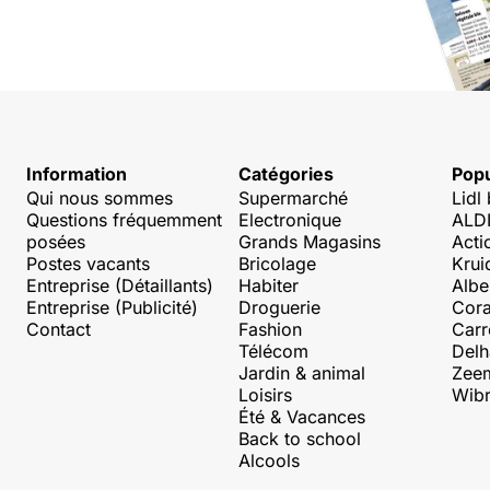
Information
Catégories
Popu
Qui nous sommes
Supermarché
Lidl
Questions fréquemment
Electronique
ALDI
posées
Grands Magasins
Acti
Postes vacants
Bricolage
Krui
Entreprise (Détaillants)
Habiter
Albe
Entreprise (Publicité)
Droguerie
Cora
Contact
Fashion
Carr
Télécom
Delh
Jardin & animal
Zee
Loisirs
Wibr
Été & Vacances
Back to school
Alcools