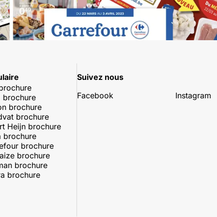
laire
Suivez nous
 brochure
Facebook
Instagram
 brochure
on brochure
dvat brochure
rt Heijn brochure
 brochure
efour brochure
aize brochure
man brochure
a brochure