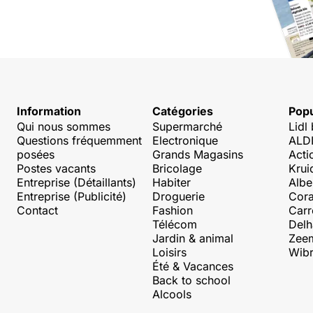
Information
Catégories
Popu
Qui nous sommes
Supermarché
Lidl
Questions fréquemment
Electronique
ALDI
posées
Grands Magasins
Acti
Postes vacants
Bricolage
Krui
Entreprise (Détaillants)
Habiter
Albe
Entreprise (Publicité)
Droguerie
Cora
Contact
Fashion
Carr
Télécom
Delh
Jardin & animal
Zee
Loisirs
Wibr
Été & Vacances
Back to school
Alcools