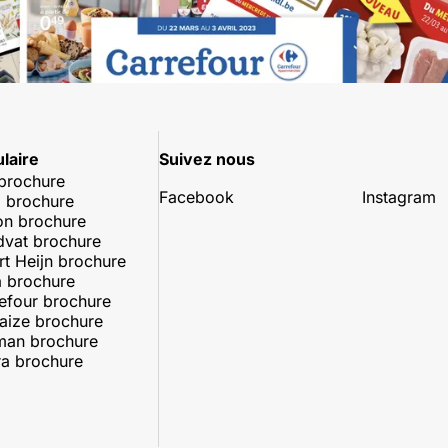
laire
Suivez nous
 brochure
Facebook
Instagram
 brochure
on brochure
dvat brochure
rt Heijn brochure
 brochure
efour brochure
aize brochure
man brochure
a brochure