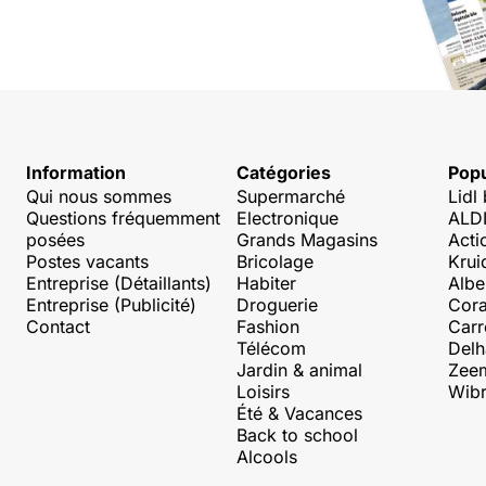
Information
Catégories
Popu
Qui nous sommes
Supermarché
Lidl
Questions fréquemment
Electronique
ALDI
posées
Grands Magasins
Acti
Postes vacants
Bricolage
Krui
Entreprise (Détaillants)
Habiter
Albe
Entreprise (Publicité)
Droguerie
Cora
Contact
Fashion
Carr
Télécom
Delh
Jardin & animal
Zee
Loisirs
Wibr
Été & Vacances
Back to school
Alcools