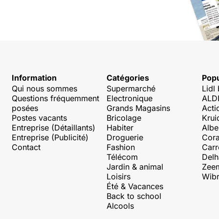
Information
Catégories
Popu
Qui nous sommes
Supermarché
Lidl
Questions fréquemment
Electronique
ALDI
posées
Grands Magasins
Acti
Postes vacants
Bricolage
Krui
Entreprise (Détaillants)
Habiter
Albe
Entreprise (Publicité)
Droguerie
Cora
Contact
Fashion
Carr
Télécom
Delh
Jardin & animal
Zee
Loisirs
Wibr
Été & Vacances
Back to school
Alcools