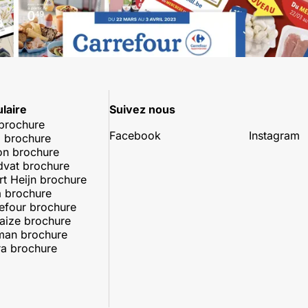
laire
Suivez nous
 brochure
Facebook
Instagram
 brochure
on brochure
dvat brochure
rt Heijn brochure
 brochure
efour brochure
aize brochure
man brochure
a brochure