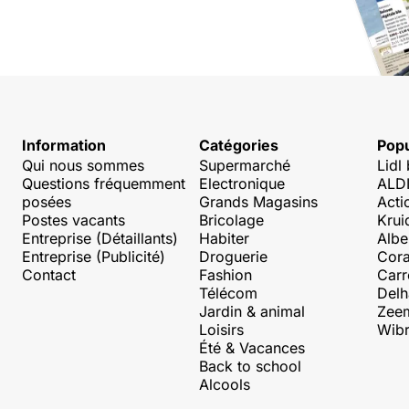
Information
Catégories
Popu
Qui nous sommes
Supermarché
Lidl
Questions fréquemment
Electronique
ALDI
posées
Grands Magasins
Acti
Postes vacants
Bricolage
Krui
Entreprise (Détaillants)
Habiter
Albe
Entreprise (Publicité)
Droguerie
Cora
Contact
Fashion
Carr
Télécom
Delh
Jardin & animal
Zee
Loisirs
Wibr
Été & Vacances
Back to school
Alcools