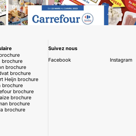
laire
Suivez nous
 brochure
Facebook
Instagram
 brochure
on brochure
dvat brochure
rt Heijn brochure
 brochure
efour brochure
aize brochure
man brochure
a brochure